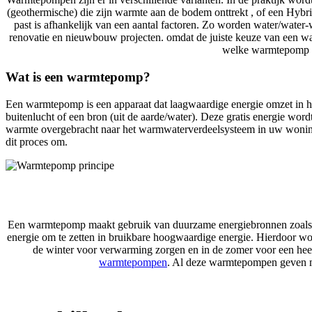
(geothermische) die zijn warmte aan de bodem onttrekt , of een Hyb
past is afhankelijk van een aantal factoren. Zo worden water/wa
renovatie en nieuwbouw projecten. omdat de juiste keuze van een wa
welke warmtepomp he
Wat is een warmtepomp?
Een warmtepomp is een apparaat dat laagwaardige energie omzet in 
buitenlucht of een bron (uit de aarde/water). Deze gratis energie 
warmte overgebracht naar het warmwaterverdeelsysteem in uw woning .
dit proces om.
Een warmtepomp maakt gebruik van duurzame energiebronnen zoals de
energie om te zetten in bruikbare hoogwaardige energie. Hierdoor wo
de winter voor verwarming zorgen en in de zomer voor een hee
warmtepompen
. Al deze warmtepompen geven mee