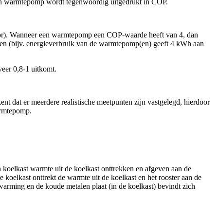
 een warmtepomp wordt tegenwoordig uitgedrukt in COP.
(motor). Wanneer een warmtepomp een COP-waarde heeft van 4, dan
en (bijv. energieverbruik van de warmtepomp(en) geeft 4 kWh aan
eer 0,8-1 uitkomt.
t dat er meerdere realistische meetpunten zijn vastgelegd, hierdoor
armtepomp.
koelkast warmte uit de koelkast onttrekken en afgeven aan de
e koelkast onttrekt de warmte uit de koelkast en het rooster aan de
erwarming en de koude metalen plaat (in de koelkast) bevindt zich