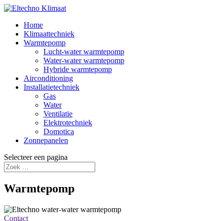
Home
Klimaattechniek
Warmtepomp
Lucht-water warmtepomp
Water-water warmtepomp
Hybride warmtepomp
Airconditioning
Installatietechniek
Gas
Water
Ventilatie
Elektrotechniek
Domotica
Zonnepanelen
Selecteer een pagina
Warmtepomp
Contact