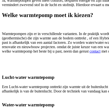
Ja, warmtepompen geven meer comfort, besparen energie en zijn mili
vermindert zwevend stof in de lucht en stofmijt. Hierdoor ervaart u m
Welke warmtepomp moet ik kiezen?
Warmtepomp Boxtel kiezen:
Warmtepompen zijn er in verschillende varianten. In de praktijk word
(geothermische) die zijn warmte aan de bodem onttrekt , of een Hybr
past is afhankelijk van een aantal factoren. Zo worden water/wate
renovatie en nieuwbouw projecten. omdat de juiste keuze van een war
welke warmtepomp het beste bij u past, neem dan gerust
contact
met o
Lucht-water warmtepomp
Een Lucht-water warmtepomp onttrekt zijn warmte uit de buitenlucht 
afhankelijk is van de buitenlucht. Door de techniek van vandaag kan e
Water-water warmtepomp