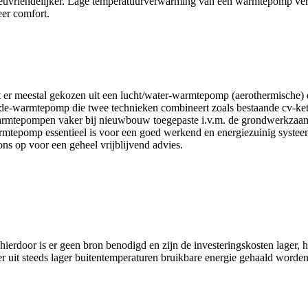
euvriendelijker. Lage temperatuurverwarming van een warmtepomp verwa
eer comfort.
t er meestal gekozen uit een lucht/water-warmtepomp (aerothermische) 
ide-warmtepomp die twee technieken combineert zoals bestaande cv-ket
r-warmtepompen vaker bij nieuwbouw toegepaste i.v.m. de grondwerkza
mtepomp essentieel is voor een goed werkend en energiezuinig systeem
ns op voor een geheel vrijblijvend advies.
hierdoor is er geen bron benodigd en zijn de investeringskosten lager
r uit steeds lager buitentemperaturen bruikbare energie gehaald worden