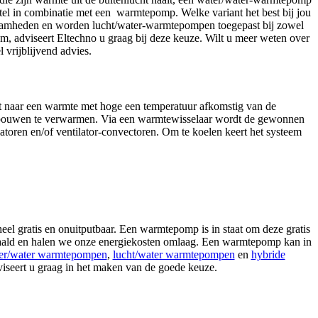
el in combinatie met een warmtepomp. Welke variant het best bij jou
zaamheden en worden lucht/water-warmtepompen toegepast bij zowel
, adviseert Eltechno u graag bij deze keuze. Wilt u meer weten over
 vrijblijvend advies.
t naar een warmte met hoge een temperatuur afkomstig van de
 gebouwen te verwarmen. Via een warmtewisselaar wordt de gewonnen
toren en/of ventilator-convectoren. Om te koelen keert het systeem
 gratis en onuitputbaar. Een warmtepomp is in staat om deze gratis
behaald en halen we onze energiekosten omlaag. Een warmtepomp kan in
er/water warmtepompen
,
lucht/water warmtepompen
en
hybride
viseert u graag in het maken van de goede keuze.