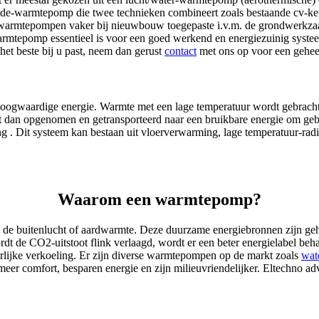
ride-warmtepomp die twee technieken combineert zoals bestaande cv-ket
ter-warmtepompen vaker bij nieuwbouw toegepaste i.v.m. de grondwerk
rmtepomp essentieel is voor een goed werkend en energiezuinig systeem
t beste bij u past, neem dan gerust
contact
met ons op voor een geheel
hoogwaardige energie. Warmte met een lage temperatuur wordt gebrach
wordt dan opgenomen en getransporteerd naar een bruikbare energie om
 Dit systeem kan bestaan uit vloerverwarming, lage temperatuur-radia
Waarom een warmtepomp?
 buitenlucht of aardwarmte. Deze duurzame energiebronnen zijn geheel
rdt de CO2-uitstoot flink verlaagd, wordt er een beter energielabel 
rlijke verkoeling. Er zijn diverse warmtepompen op de markt zoals
wat
r comfort, besparen energie en zijn milieuvriendelijker. Eltechno ad