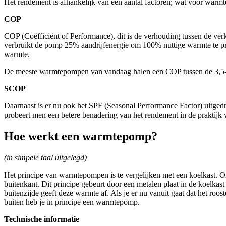
Het rendement is afhankelijk van een aantal factoren; wat voor war
COP
COP (Coëfficiënt of Performance), dit is de verhouding tussen de ve
verbruikt de pomp 25% aandrijfenergie om 100% nuttige warmte te p
warmte.
De meeste warmtepompen van vandaag halen een COP tussen de 3,5-5
SCOP
Daarnaast is er nu ook het SPF (Seasonal Performance Factor) uitgedr
probeert men een betere benadering van het rendement in de prakti
Hoe werkt een warmtepomp?
(in simpele taal uitgelegd)
Het principe van warmtepompen is te vergelijken met een koelkast. 
buitenkant. Dit principe gebeurt door een metalen plaat in de koelkast
buitenzijde geeft deze warmte af. Als je er nu vanuit gaat dat het roo
buiten heb je in principe een warmtepomp.
Technische informatie