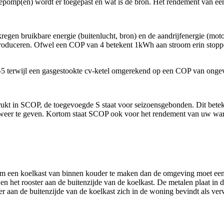
mtepomp(en) wordt er toegepast en wat is de bron. Het rendement van
rkregen bruikbare energie (buitenlucht, bron) en de aandrijfenergie 
roduceren. Ofwel een COP van 4 betekent 1kWh aan stroom erin stopp
 terwijl een gasgestookte cv-ketel omgerekend op een COP van ongev
ukt in SCOP, de toegevoegde S staat voor seizoensgebonden. Dit beteken
jk weer te geven. Kortom staat SCOP ook voor het rendement van uw w
Om een koelkast van binnen kouder te maken dan de omgeving moet een 
 en het rooster aan de buitenzijde van de koelkast. De metalen plaat in d
ster aan de buitenzijde van de koelkast zich in de woning bevindt als v