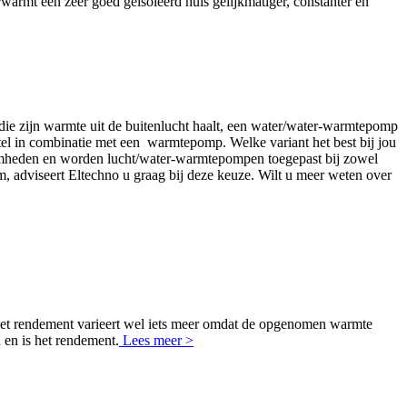
rmt een zeer goed geïsoleerd huis gelijkmatiger, constanter en
die zijn warmte uit de buitenlucht haalt, een water/water-warmtepomp
el in combinatie met een warmtepomp. Welke variant het best bij jou
amheden en worden lucht/water-warmtepompen toegepast bij zowel
, adviseert Eltechno u graag bij deze keuze. Wilt u meer weten over
, het rendement varieert wel iets meer omdat de opgenomen warmte
 en is het rendement.
Lees meer >