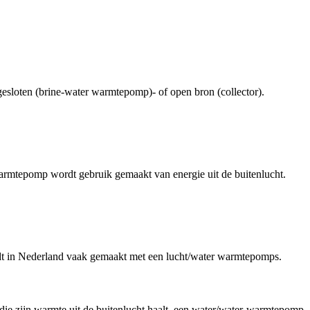
esloten (brine-water warmtepomp)- of open bron (collector).
rmtepomp wordt gebruik gemaakt van energie uit de buitenlucht.
dt in Nederland vaak gemaakt met een lucht/water warmtepomp
s.
die zijn warmte uit de buitenlucht haalt, een water/water-warmtepomp